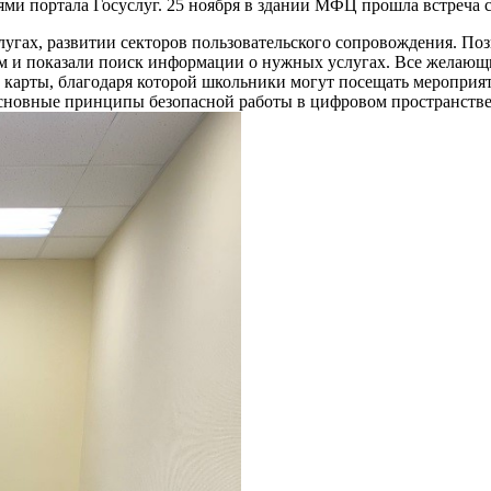
ями портала Госуслуг. 25 ноября в здании МФЦ прошла встреча
гах, развитии секторов пользовательского сопровождения. По
м и показали поиск информации о нужных услугах. Все желающи
арты, благодаря которой школьники могут посещать мероприяти
сновные принципы безопасной работы в цифровом пространстве