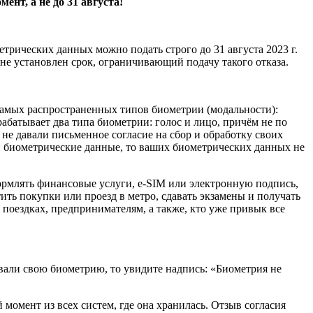
нт, а не до 31 августа!
трических данных можно подать строго до 31 августа 2023 г.
не установлен срок, ограничивающий подачу такого отказа.
самых распространенных типов биометрии (модальности):
рабатывает два типа биометрии: голос и лицо, причём не по
 не давали письменное согласие на сбор и обработку своих
 биометрические данные, то ваших биометрических данных не
рмлять финансовые услуги, e-SIM или электронную подпись,
ить покупки или проезд в метро, сдавать экзамены и получать
поездках, предпринимателям, а также, кто уже привык все
авали свою биометрию, то увидите надпись: «Биометрия не
омент из всех систем, где она хранилась. Отзыв согласия