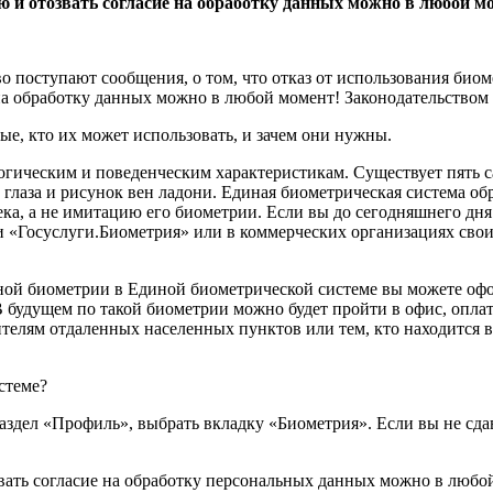
 и отозвать согласие на обработку данных можно в любой моме
 поступают сообщения, о том, что отказ от использования биоме
на обработку данных можно в любой момент! Законодательством 
ые, кто их может использовать, и зачем они нужны.
огическим и поведенческим характеристикам. Существует пять 
 глаза и рисунок вен ладони. Единая биометрическая система об
ека, а не имитацию его биометрии. Если вы до сегодняшнего дня
 «Госуслуги.Биометрия» или в коммерческих организациях свои
ой биометрии в Единой биометрической системе вы можете офо
В будущем по такой биометрии можно будет пройти в офис, оплат
елям отдаленных населенных пунктов или тем, кто находится в 
стеме?
раздел «Профиль», выбрать вкладку «Биометрия». Если вы не сд
ть согласие на обработку персональных данных можно в любой м