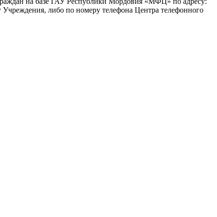
ии граждан на базе ГАУ Республики Мордовия «МФЦ» по адресу:
ру Учреждения, либо по номеру телефона Центра телефонного