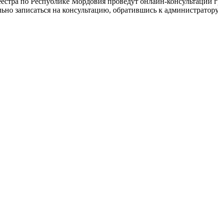
осреестра по Республике Мордовия проведут онлайн-консультац
тельно записаться на консультацию, обратившись к администрато