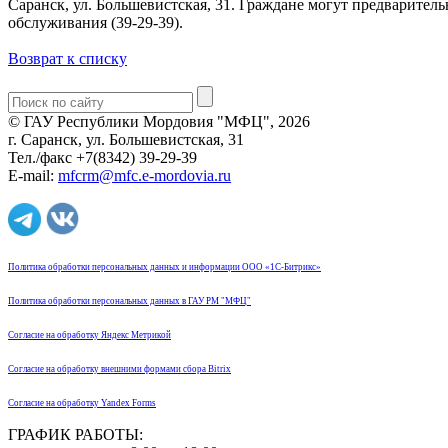
Саранск, ул. Большевистская, 31. Граждане могут предварител
обслуживания (39-29-39).
Возврат к списку
© ГАУ Республики Мордовия "МФЦ", 2026
г. Саранск, ул. Большевистская, 31
Тел./факс +7(8342) 39-29-39
E-mail:
mfcrm@mfc.e-mordovia.ru
Политика обработки персональных данных и информации ООО «1С-Битрикс»
Политика обработки персональных данных в ГАУ РМ "МФЦ"
Согласие на обработку Яндекс Метрикой
Согласие на обработку внешними формами сбора Bitrix
Согласие на обработку Yandex Forms
ГРАФИК РАБОТЫ: