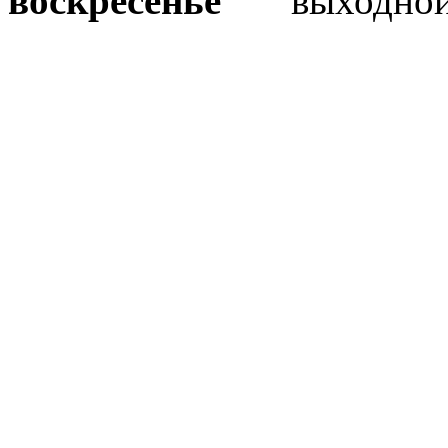
воскресенье
выходно