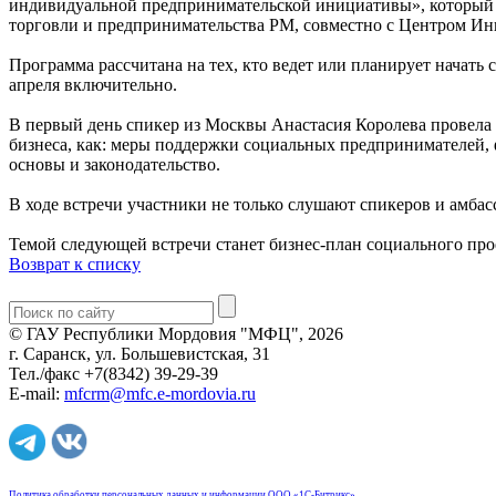
индивидуальной предпринимательской инициативы», который 
торговли и предпринимательства РМ, совместно с Центром И
Программа рассчитана на тех, кто ведет или планирует начать 
апреля включительно.
В первый день спикер из Москвы Анастасия Королева провела в
бизнеса, как: меры поддержки социальных предпринимателей, 
основы и законодательство.
В ходе встречи участники не только слушают спикеров и амба
Темой следующей встречи станет бизнес-план социального про
Возврат к списку
© ГАУ Республики Мордовия "МФЦ", 2026
г. Саранск, ул. Большевистская, 31
Тел./факс +7(8342) 39-29-39
E-mail:
mfcrm@mfc.e-mordovia.ru
Политика обработки персональных данных и информации ООО «1С-Битрикс»