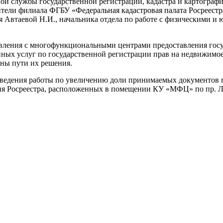
ной службы государственной регистрации, кадастра и картограф
ители филиала ФГБУ «Федеральная кадастровая палата Росреест
Автаевой Н.И., начальника отдела по работе с физическими и
ления с многофункциональными центрами предоставления госуд
ых услуг по государственной регистрации прав на недвижимое 
ны пути их решения.
оведения работы по увеличению доли принимаемых документов 
ия Росреестра, расположенных в помещении КУ «МФЦ» по пр. Л