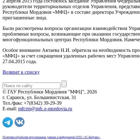
2 апреля 2015 года состоялось заседание Управления Федераль
руководители территориальных отделов Управления,
представ
Республики Мордовия «МФЦ» в составе директора Учреждения 
приглашенные лица.
Были рассмотрены вопросы организации взаимодействия Управ
проблемные вопросы, возникающие при оказании государственн
многофункциональных центрах Республики Мордовия. Намече
Особое внимание Автаева Н.И. обратила на необходимость пр
«МФЦ» за счет сокращения удаленных рабочих мест Управлен
27.04.2015 года.
Возврат к списку
© ГАУ Республики Мордовия "МФЦ", 2026
г. Саранск, ул. Большевистская, 31
Тел./факс +7(8342) 39-29-39
E-mail:
mfcrm@mfc.e-mordovia.ru
Политика обработки персональных данных и информации ООО «1С-Битрикс»