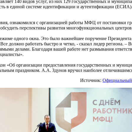
вляет 140 видов услуг, из них 129 государственных и муниципал
ь в единой системе идентификации и аутентификации (ЕСИА). 
вия, ознакомился с организацией работы МФЦ от постановки гр
 обсудить перспективы развития многофункциональных центров 
ежиме одного окна. Это было важнейшее поручение Президента
Все должно работать быстро и четко, - сказал лидер региона. – 
мыми делами. Благодаря вашей работе нет размывания ответстве
ециалисты».
акон «Об организации предоставления государственных и муници
альным праздником. А.А. Здунов вручил наиболее отличившимся
Источник:
Официальный 