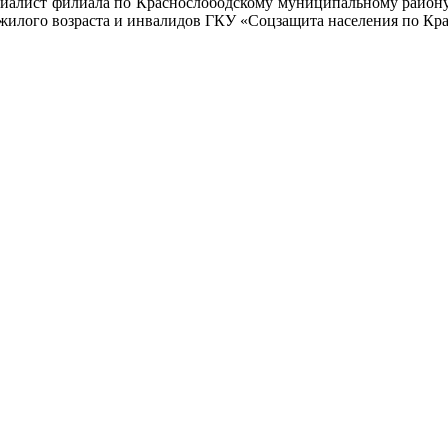
специалист филиала по Краснослободскому муниципальному ра
ожилого возраста и инвалидов ГКУ «Соцзащита населения по Кр