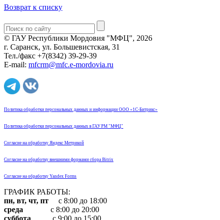
Возврат к списку
© ГАУ Республики Мордовия "МФЦ", 2026
г. Саранск, ул. Большевистская, 31
Тел./факс +7(8342) 39-29-39
E-mail:
mfcrm@mfc.e-mordovia.ru
Политика обработки персональных данных и информации ООО «1С-Битрикс»
Политика обработки персональных данных в ГАУ РМ "МФЦ"
Согласие на обработку Яндекс Метрикой
Согласие на обработку внешними формами сбора Bitrix
Согласие на обработку Yandex Forms
ГРАФИК РАБОТЫ:
пн, вт, чт, пт
с 8:00 до 18:00
среда
с 8:00 до 20:00
суббота
с 9:00 до 15:00