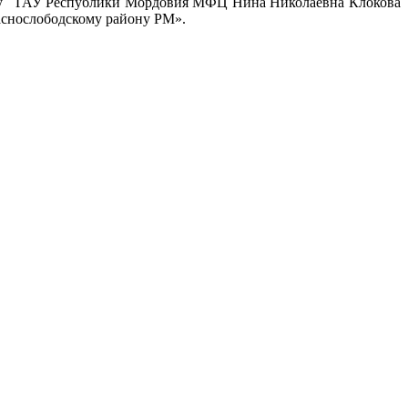
йону ГАУ Республики Мордовия МФЦ Нина Николаевна Клокова
аснослободскому району РМ».