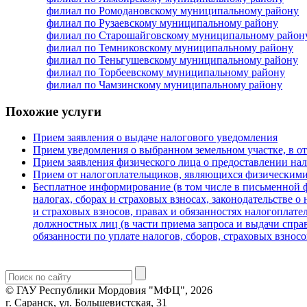
филиал по Ромодановскому муниципальному району
филиал по Рузаевскому муниципальному району
филиал по Старошайговскому муниципальному район
филиал по Темниковскому муниципальному району
филиал по Теньгушевскому муниципальному району
филиал по Торбеевскому муниципальному району
филиал по Чамзинскому муниципальному району
Похожие услуги
Прием заявления о выдаче налогового уведомления
Прием уведомления о выбранном земельном участке, в о
Прием заявления физического лица о предоставлении нал
Прием от налогоплательщиков, являющихся физическими
Бесплатное информирование (в том числе в письменной 
налогах, сборах и страховых взносах, законодательстве 
и страховых взносов, правах и обязанностях налогоплат
должностных лиц (в части приема запроса и выдачи спр
обязанности по уплате налогов, сборов, страховых взносо
© ГАУ Республики Мордовия "МФЦ", 2026
г. Саранск, ул. Большевистская, 31