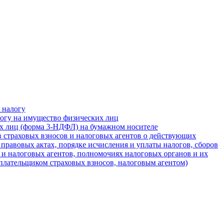
 налогу
логу на имущество физических лиц
их лиц (форма 3-НДФЛ) на бумажном носителе
в страховых взносов и налоговых агентов о действующих
 правовых актах, порядке исчисления и уплаты налогов, сборов
в и налоговых агентов, полномочиях налоговых органов и их
плательщиком страховых взносов, налоговым агентом)