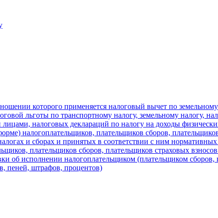
у
тношении которого применяется налоговый вычет по земельному
оговой льготы по транспортному налогу, земельному налогу, на
 лицами, налоговых деклараций по налогу на доходы физическ
форме) налогоплательщиков, плательщиков сборов, плательщико
о налогах и сборах и принятых в соответствии с ним нормативных
ельщиков, плательщиков сборов, плательщиков страховых взносо
авки об исполнении налогоплательщиком (плательщиком сборов, 
в, пеней, штрафов, процентов)