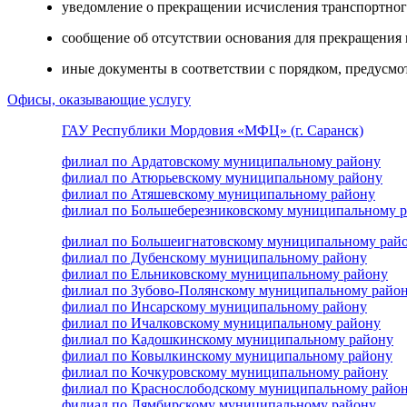
уведомление о прекращении исчисления транспортного
сообщение об отсутствии основания для прекращения 
иные документы в соответствии с порядком, предусм
Офисы, оказывающие услугу
ГАУ Республики Мордовия «МФЦ» (г. Саранск)
филиал по Ардатовскому муниципальному району
филиал по Атюрьевскому муниципальному району
филиал по Атяшевскому муниципальному району
филиал по Большеберезниковскому муниципальному 
филиал по Большеигнатовскому муниципальному рай
филиал по Дубенскому муниципальному району
филиал по Ельниковскому муниципальному району
филиал по Зубово-Полянскому муниципальному райо
филиал по Инсарскому муниципальному району
филиал по Ичалковскому муниципальному району
филиал по Кадошкинскому муниципальному району
филиал по Ковылкинскому муниципальному району
филиал по Кочкуровскому муниципальному району
филиал по Краснослободскому муниципальному райо
филиал по Лямбирскому муниципальному району