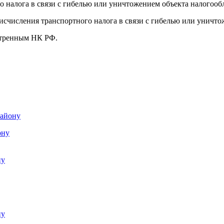
 налога в связи с гибелью или уничтожением объекта налогооб
исчисления транспортного налога в связи с гибелью или уничт
отренным НК РФ.
району
ону
ну
ну