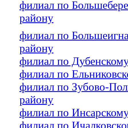
филиал по Большебер
району
филиал по Большеигн
району
филиал по Дубенском
филиал по Ельниковс
филиал по Зубово-По
району
филиал по Инсарском
филиал по Ичалковск