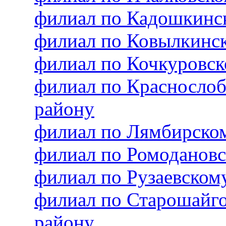
филиал по Кадошкинс
филиал по Ковылкинс
филиал по Кочкуровс
филиал по Красносло
району
филиал по Лямбирско
филиал по Ромоданов
филиал по Рузаевско
филиал по Старошайг
району