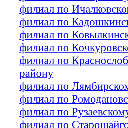
филиал по Ичалковск
филиал по Кадошкинс
филиал по Ковылкинс
филиал по Кочкуровс
филиал по Красносло
району
филиал по Лямбирско
филиал по Ромоданов
филиал по Рузаевско
филиал по Старошайг