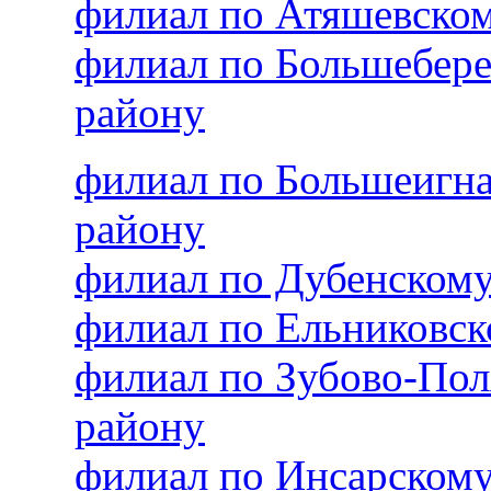
филиал по Атяшевско
филиал по Большебер
району
филиал по Большеигн
району
филиал по Дубенском
филиал по Ельниковс
филиал по Зубово-По
району
филиал по Инсарском