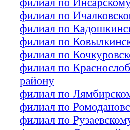
филиал по Инсарском
филиал по Ичалковск
филиал по Кадошкинс
филиал по Ковылкинс
филиал по Кочкуровс
филиал по Красносло
району
филиал по Лямбирско
филиал по Ромоданов
филиал по Рузаевско