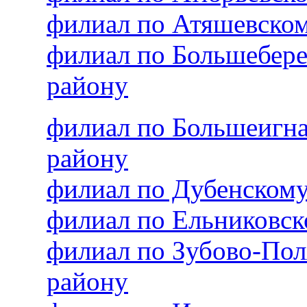
филиал по Атяшевско
филиал по Большебер
району
филиал по Большеигн
району
филиал по Дубенском
филиал по Ельниковс
филиал по Зубово-По
району