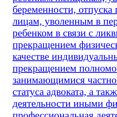
беременности, отпуска 
лицам, уволенным в пер
ребенком в связи с лик
прекращением физическ
качестве индивидуальн
прекращением полномо
занимающимися частно
статуса адвоката, а так
деятельности иными фи
профессиональная деяте