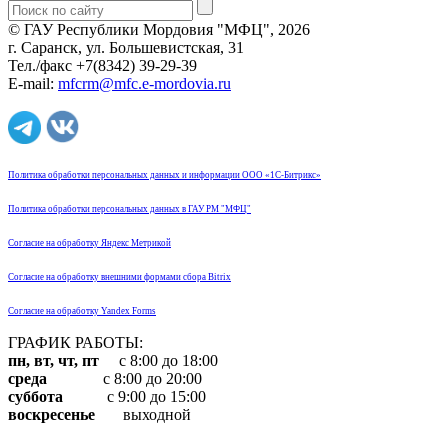
© ГАУ Республики Мордовия "МФЦ", 2026
г. Саранск, ул. Большевистская, 31
Тел./факс +7(8342) 39-29-39
E-mail:
mfcrm@mfc.e-mordovia.ru
Политика обработки персональных данных и информации ООО «1С-Битрикс»
Политика обработки персональных данных в ГАУ РМ "МФЦ"
Согласие на обработку Яндекс Метрикой
Согласие на обработку внешними формами сбора Bitrix
Согласие на обработку Yandex Forms
ГРАФИК РАБОТЫ:
пн, вт, чт, пт
с 8:00 до 18:00
среда
с 8:00 до 20:00
суббота
с 9:00 до 15:00
воскресенье
выходной