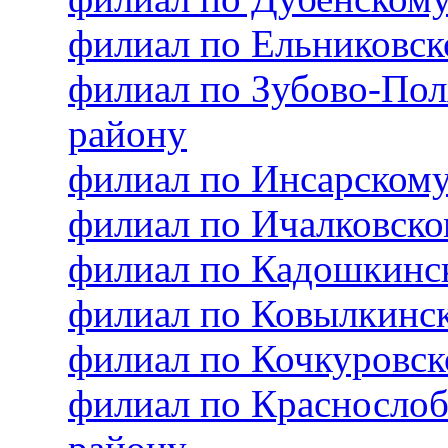
филиал по Ельниковс
филиал по Зубово-По
району
филиал по Инсарском
филиал по Ичалковск
филиал по Кадошкинс
филиал по Ковылкинс
филиал по Кочкуровс
филиал по Красносло