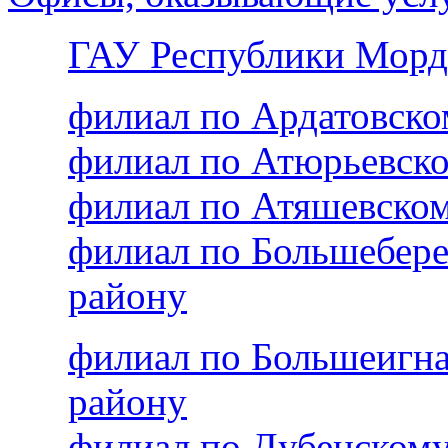
ГАУ Республики Морд
филиал по Ардатовск
филиал по Атюрьевск
филиал по Атяшевско
филиал по Большебер
району
филиал по Большеигн
району
филиал по Дубенском