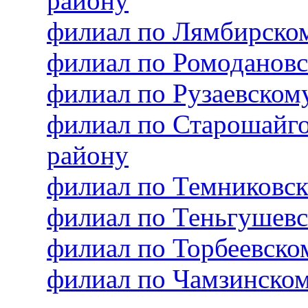
району
филиал по Лямбирско
филиал по Ромоданов
филиал по Рузаевско
филиал по Старошайг
району
филиал по Темниковс
филиал по Теньгушев
филиал по Торбеевск
филиал по Чамзинско