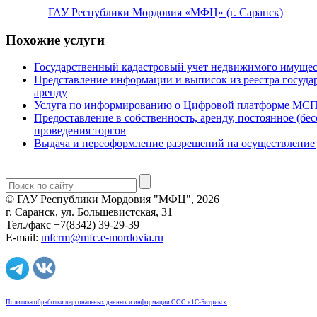
ГАУ Республики Мордовия «МФЦ» (г. Саранск)
Похожие услуги
Государственный кадастровый учет недвижимого имущест
Представление информации и выписок из реестра госуда
аренду
Услуга по информированию о Цифровой платформе МС
Предоставление в собственность, аренду, постоянное (бе
проведения торгов
Выдача и переоформление разрешений на осуществление 
© ГАУ Республики Мордовия "МФЦ", 2026
г. Саранск, ул. Большевистская, 31
Тел./факс +7(8342) 39-29-39
E-mail:
mfcrm@mfc.e-mordovia.ru
Политика обработки персональных данных и информации ООО «1С-Битрикс»