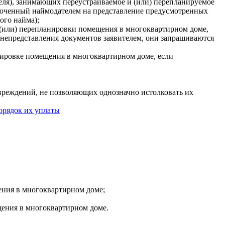
теля), занимающих переустраиваемое и (или) перепланируемое
омоченный наймодателем на представление предусмотренных
ого найма);
и (или) перепланировки помещения в многоквартирном доме,
е непредставления документов заявителем, они запрашиваются
анировке помещения в многоквартирном доме, если
овреждений, не позволяющих однозначно истолковать их
орядок их уплаты
ения в многоквартирном доме;
щения в многоквартирном доме.