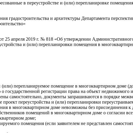
есованные в переустройстве и (или) перепланировке помещени
ния градостроительства и архитектуры Департамента перспекти
роительство»
т 25 апреля 2019 г. № 818 «Об утверждении Административног
устройства и (или) перепланировки помещения в многоквартир
и (или) перепланируемое помещение в многоквартирном доме (д
во о государственной регистрации права на объект недвижимого 
влены самостоятельно, документы запрашиваются в порядке межв
 проект переустройства и (или) перепланировки переустраива
щения в многоквартирном доме невозможны без присоединения 
бственников помещений в многоквартирном доме о согласии вс
квартирном доме;
нируемого помещения (если заявителем не представлен самосто