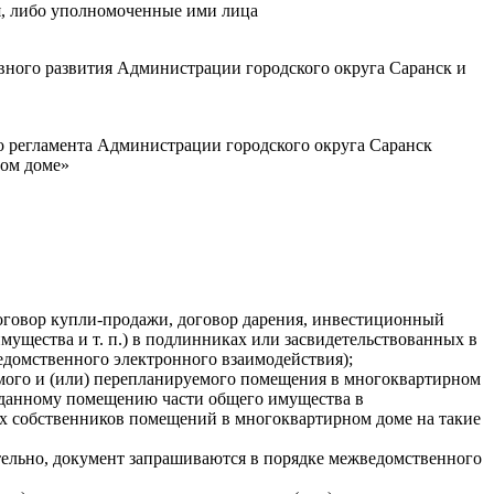
я, либо уполномоченные ими лица
вного развития Администрации городского округа Саранск и
о регламента Администрации городского округа Саранск
ном доме»
оговор купли-продажи, договор дарения, инвестиционный
имущества и т. п.) в подлинниках или засвидетельствованных в
едомственного электронного взаимодействия);
емого и (или) перепланируемого помещения в многоквартирном
к данному помещению части общего имущества в
ех собственников помещений в многоквартирном доме на такие
ятельно, документ запрашиваются в порядке межведомственного