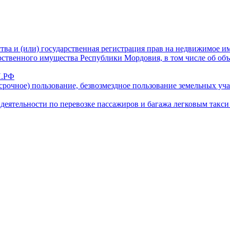
ва и (или) государственная регистрация прав на недвижимое им
рственного имущества Республики Мордовия, в том числе об объ
П.РФ
ссрочное) пользование, безвозмездное пользование земельных уча
деятельности по перевозке пассажиров и багажа легковым такс