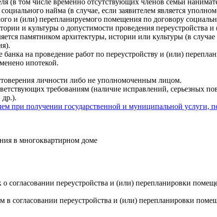
еля (в том числе временно отсутствующих членов семьи нанима
социального найма (в случае, если заявителем является уполн
го и (или) перепланируемого помещения по договору социальн
истории и культуры о допустимости проведения переустройства 
вляется памятником архитектуры, истории или культуры (в случа
я).
е банка на проведение работ по переустройству и (или) перепл
менено ипотекой.
остоверения личности либо не уполномоченным лицом.
ответствующих требованиям (наличие исправлений, серьезных п
др.).
ем при получении государственной и муниципальной услуги, п
ения в многоквартирном доме
к о согласовании переустройства и (или) перепланировки помещ
м в согласовании переустройства и (или) перепланировки поме