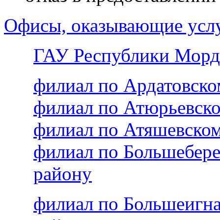
Офисы, оказывающие усл
ГАУ Республики Морд
филиал по Ардатовск
филиал по Атюрьевск
филиал по Атяшевско
филиал по Большебер
району
филиал по Большеигн