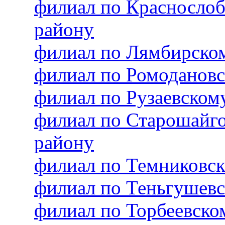
филиал по Красносло
району
филиал по Лямбирско
филиал по Ромоданов
филиал по Рузаевско
филиал по Старошайг
району
филиал по Темниковс
филиал по Теньгушев
филиал по Торбеевск