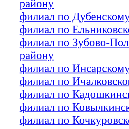
району
филиал по Дубенском
филиал по Ельниковс
филиал по Зубово-По
району
филиал по Инсарском
филиал по Ичалковск
филиал по Кадошкинс
филиал по Ковылкинс
филиал по Кочкуровс