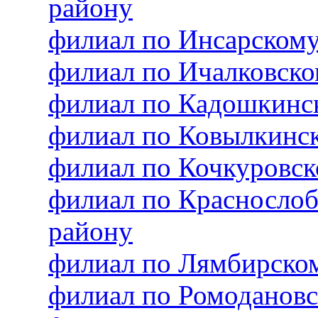
району
филиал по Инсарском
филиал по Ичалковск
филиал по Кадошкинс
филиал по Ковылкинс
филиал по Кочкуровс
филиал по Красносло
району
филиал по Лямбирско
филиал по Ромоданов