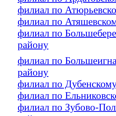
филиал по Атюрьевск
филиал по Атяшевско
филиал по Большебер
району
филиал по Большеигн
району
филиал по Дубенском
филиал по Ельниковс
филиал по Зубово-По