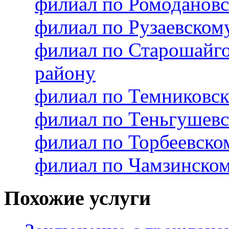
филиал по Ромоданов
филиал по Рузаевско
филиал по Старошайг
району
филиал по Темниковс
филиал по Теньгушев
филиал по Торбеевск
филиал по Чамзинско
Похожие услуги