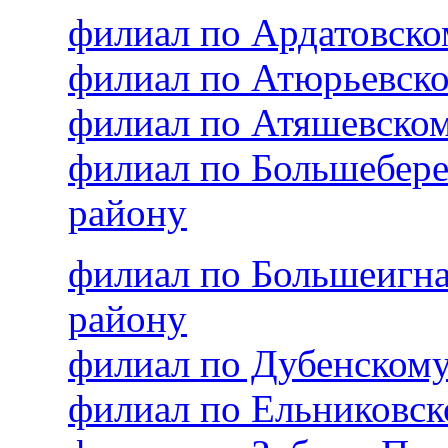
филиал по Ардатовск
филиал по Атюрьевск
филиал по Атяшевско
филиал по Большебер
району
филиал по Большеигн
району
филиал по Дубенском
филиал по Ельниковс