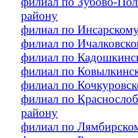
филиал по Зубово-По
району
филиал по Инсарском
филиал по Ичалковск
филиал по Кадошкинс
филиал по Ковылкинс
филиал по Кочкуровс
филиал по Красносло
району
филиал по Лямбирско