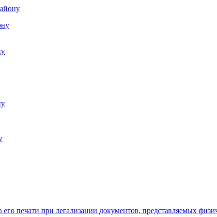
району
ону
ну
ну
у
а его печати при легализации документов, представляемых фи