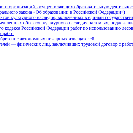
ности организаций, осуществляющих образовательную деятельно
ерального закона «Об образовании в Российской Федерации»)
ктов культурного наследия, включенных в единый государствен
выявленных объектов культурного наследия на землях, подлежащ
о кодекса Российской Федерации работ по использованию лесов (
х работ
обретение автономных пожарных извещателей
ателей — физических лиц, заключивших трудовой договор с рабо