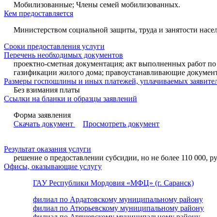
Мобилизованные; Члены семей мобилизованных.
Кем предоставляется
Министерством социальной защиты, труда и занятости насе
Сроки предоставления услуги
Перечень необходимых документов
проектно-сметная документация; акт выполненных работ по
газификации жилого дома; правоустанавливающие документы
Размеры госпошлины и иных платежей, уплачиваемых заявител
Без взимания платы
Ссылки на бланки и образцы заявлений
Форма заявления
Скачать документ
Просмотреть документ
Результат оказания услуги
решение о предоставлении субсидии, но не более 110 000, ру
Офисы, оказывающие услугу
ГАУ Республики Мордовия «МФЦ» (г. Саранск)
филиал по Ардатовскому муниципальному району
филиал по Атюрьевскому муниципальному району
филиал по Атяшевскому муниципальному району