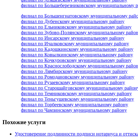
филиал по Большеберезниковскому муниципальному 
филиал по Большеигнатовскому муниципальному рай
филиал по Дубенскому муниципальному району
филиал по Ельниковскому муниципальному району
филиал по Зубово-Полянскому муниципальному райо
филиал по Инсарскому муниципальному району
филиал по Ичалковскому муниципальному району
филиал по Кадошкинскому муниципальному району
филиал по Ковылкинскому муниципальному району
филиал по Кочкуровскому муниципальному району
филиал по Краснослободскому муниципальному райо
филиал по Лямбирскому муниципальному району
филиал по Ромодановскому муниципальному району
филиал по Рузаевскому муниципальному району
филиал по Старошайговскому муниципальному район
филиал по Темниковскому муниципальному району
филиал по Теньгушевскому муниципальному району
филиал по Торбеевскому муниципальному району
филиал по Чамзинскому муниципальному району
Похожие услуги
Удостоверение подлинности подписи нотариуса и оттиск