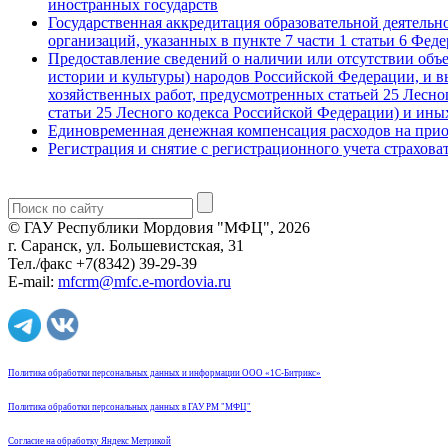
иностранных государств
Государственная аккредитация образовательной деятель
организаций, указанных в пункте 7 части 1 статьи 6 Фед
Предоставление сведений о наличии или отсутствии объе
истории и культуры) народов Российской Федерации, и 
хозяйственных работ, предусмотренных статьей 25 Лесног
статьи 25 Лесного кодекса Российской Федерации) и ины
Единовременная денежная компенсация расходов на при
Регистрация и снятие с регистрационного учета страхов
© ГАУ Республики Мордовия "МФЦ", 2026
г. Саранск, ул. Большевистская, 31
Тел./факс +7(8342) 39-29-39
E-mail:
mfcrm@mfc.e-mordovia.ru
Политика обработки персональных данных и информации ООО «1С-Битрикс»
Политика обработки персональных данных в ГАУ РМ "МФЦ"
Согласие на обработку Яндекс Метрикой