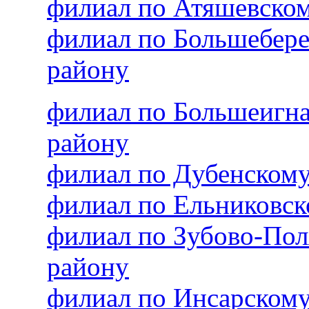
филиал по Атяшевско
филиал по Большебер
району
филиал по Большеигн
району
филиал по Дубенском
филиал по Ельниковс
филиал по Зубово-По
району
филиал по Инсарском