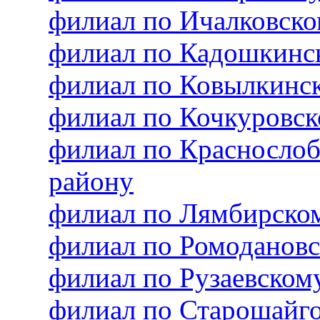
филиал по Ичалковск
филиал по Кадошкинс
филиал по Ковылкинс
филиал по Кочкуровс
филиал по Красносло
району
филиал по Лямбирско
филиал по Ромоданов
филиал по Рузаевско
филиал по Старошайг