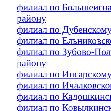
филиал по Большеигн
району
филиал по Дубенском
филиал по Ельниковс
филиал по Зубово-По
району
филиал по Инсарском
филиал по Ичалковск
филиал по Кадошкинс
филиал по Ковылкинс