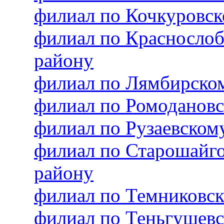
филиал по Кочкуровс
филиал по Красносло
району
филиал по Лямбирско
филиал по Ромоданов
филиал по Рузаевско
филиал по Старошайг
району
филиал по Темниковс
филиал по Теньгушев