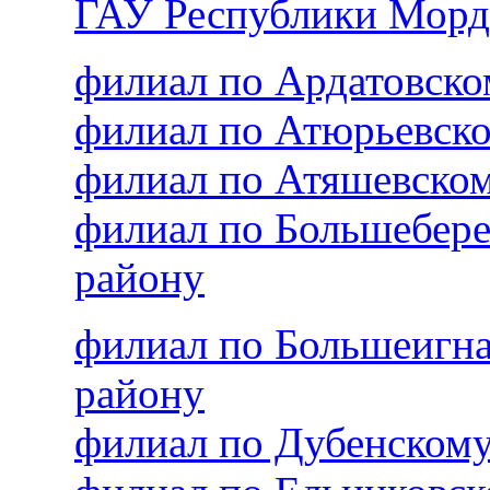
ГАУ Республики Морд
филиал по Ардатовск
филиал по Атюрьевск
филиал по Атяшевско
филиал по Большебер
району
филиал по Большеигн
району
филиал по Дубенском