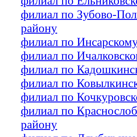
филиал по Ельниковс
филиал по Зубово-По
району
филиал по Инсарском
филиал по Ичалковск
филиал по Кадошкинс
филиал по Ковылкинс
филиал по Кочкуровс
филиал по Красносло
району