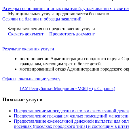
Размеры госпошлины и иных платежей, уплачиваемых заявител
Муниципальная услуга предоставляется бесплатно.
Ссылки на бланки и образцы заявлений
Форма заявления на предоставление услуги
Скачать документ
Просмотреть документ
Результат оказания услуги
постановление Администрации городского округа Сара
гражданам, имеющим трех и более детей.
мотивированный отказ Администрации городского окру
Офисы, оказывающие услугу
ГАУ Республики Мордовия «МФЦ» (г. Саранск)
Похожие услуги
Предоставление многодетным семьям ежемесячной денежн
Предоставление гражданам жилых помещений маневрен
Предоставление ежемесячной денежной выплаты для опл
поселках (поселках городского типа) и состоящим в шт