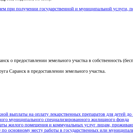
ем при получении государственной и муниципальной услуги, п
нск о предоставлении земельного участка в собственность (бе
га Саранск в предоставлении земельного участка.
ой выплаты на оплату лекарственных препаратов для детей до 
ного муниципального специализированного жилищного фонда
аты жилого помещения и коммунальных услуг лицам, проживаю
ате по основному месту работы в государственных или муницип