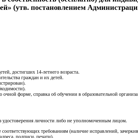
ей» (утв. постановлением Администрации
етей, достигших 14-летнего возраста.
тельства граждан и их детей.
истрирован).
бходимости).
о очной форме, справка об обучении в образовательной организ
ез удостоверения личности либо не уполномоченным лицом.
не соответствующих требованиям (наличие исправлений, зачерки
дреса, подписи, печати).