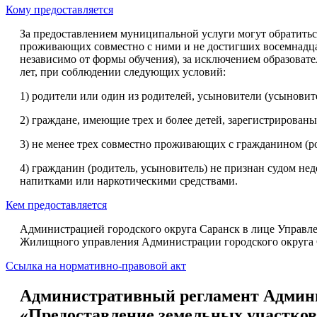
Кому предоставляется
За предоставлением муниципальной услуги могут обратиться
проживающих совместно с ними и не достигших восемнадцат
независимо от формы обучения), за исключением образовате
лет, при соблюдении следующих условий:
1) родители или один из родителей, усыновители (усынови
2) граждане, имеющие трех и более детей, зарегистрирован
3) не менее трех совместно проживающих с гражданином (р
4) гражданин (родитель, усыновитель) не признан судом н
напитками или наркотическими средствами.
Кем предоставляется
Администрацией городского округа Саранск в лице Управле
Жилищного управления Администрации городского округа Са
Ссылка на нормативно-правовой акт
Административный регламент Админи
«Предоставление земельных участков