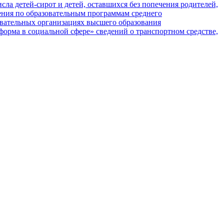
ла детей-сирот и детей, оставшихся без попечения родителей,
ения по образовательным программам среднего
вательных организациях высшего образования
орма в социальной сфере» сведений о транспортном средстве,