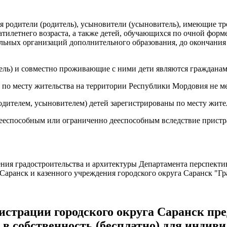
 родители (родитель), усыновители (усыновитель), имеющие тре
илетнего возраста, а также детей, обучающихся по очной форме
льных организаций дополнительного образования, до окончания 
тель) и совместно проживающие с ними дети являются граждана
ы по месту жительства на территории Республики Мордовия не ме
одителем, усыновителем) детей зарегистрированы по месту жит
едееспособным или ограниченно дееспособным вследствие пристр
ния градостроительства и архитектуры Департамента перспекти
ранск и казенного учреждения городского округа Саранск "Гр
страции городского округа Саранск пре
 в собственность (бесплатно) для индив