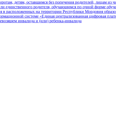
отам, детям, оставшимся без попечения родителей, лицам из чис
или единственного родителя, обучающимся по очной форме обуч
ия в расположенных на территории Республики Мордовия образо
ормационной системе «Единая централизованная цифровая платф
евозящем инвалида и (или) ребенка-инвалида