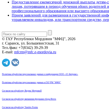
Предоставление ежемесячной денежной выплаты детям-сир
лицам, потерявшим в период обучения обоих родителей 
профессионального образования или высшего образован
Прием заявлений для размещения в государственной инф
управляемом инвалидом, или транспортном средстве, пер
© ГАУ Республики Мордовия "МФЦ", 2026
г. Саранск, ул. Большевистская, 31
Тел./факс +7(8342) 39-29-39
E-mail:
mfcrm@mfc.e-mordovia.ru
Политика обработки персональных данных и информации ООО «1С-Битрикс»
Политика обработки персональных данных в ГАУ РМ "МФЦ"
Согласие на обработку Яндекс Метрикой
Согласие на обработку внешними формами сбора Bitrix
Согласие на обработку Yandex Forms