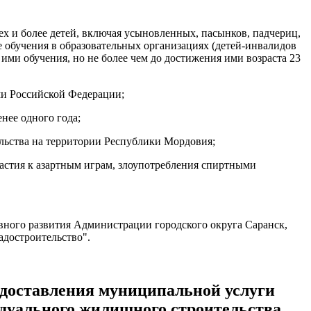
х и более детей, включая усыновленных, пасынков, падчериц,
 обучения в образовательных организациях (детей-инвалидов
ими обучения, но не более чем до достижения ими возраста 23
ми Российской Федерации;
нее одного года;
ельства на территории Республики Мордовия;
астия к азартным играм, злоупотребления спиртными
вного развития Администрации городского округа Саранск,
адостроительство".
доставления муниципальной услуги
идуального жилищного строительства