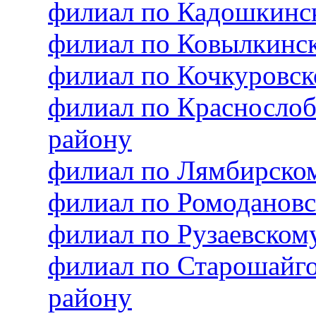
филиал по Кадошкинс
филиал по Ковылкинс
филиал по Кочкуровс
филиал по Красносло
району
филиал по Лямбирско
филиал по Ромоданов
филиал по Рузаевско
филиал по Старошайг
району