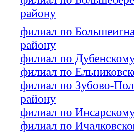
району
филиал по Большеигн
району
филиал по Дубенском
филиал по Ельниковс
филиал по Зубово-По
району
филиал по Инсарском
филиал по Ичалковск