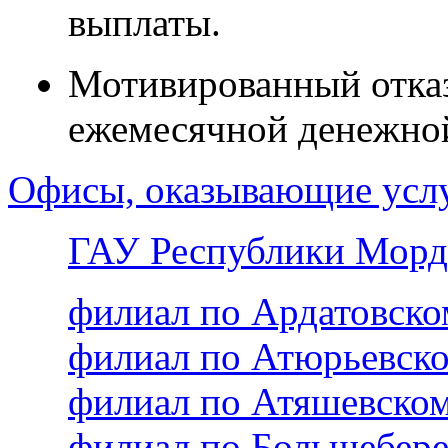
выплаты.
Мотивированный отказ
ежемесячной денежно
Офисы, оказывающие усл
ГАУ Республики Морд
филиал по Ардатовск
филиал по Атюрьевск
филиал по Атяшевско
филиал по Большебер