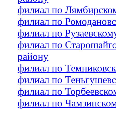
филиал по Лямбирско
филиал по Ромоданов
филиал по Рузаевско
филиал по Старошайг
району
филиал по Темниковс
филиал по Теньгушев
филиал по Торбеевск
филиал по Чамзинско