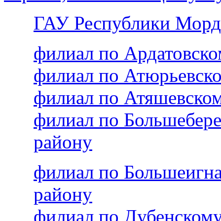
ГАУ Республики Морд
филиал по Ардатовск
филиал по Атюрьевск
филиал по Атяшевско
филиал по Большебер
району
филиал по Большеигн
району
филиал по Дубенском