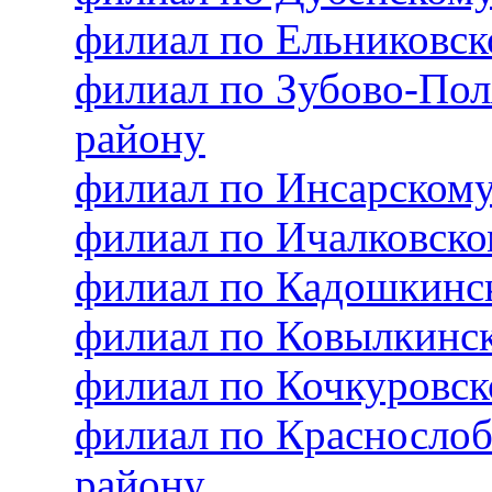
филиал по Ельниковс
филиал по Зубово-По
району
филиал по Инсарском
филиал по Ичалковск
филиал по Кадошкинс
филиал по Ковылкинс
филиал по Кочкуровс
филиал по Красносло
району