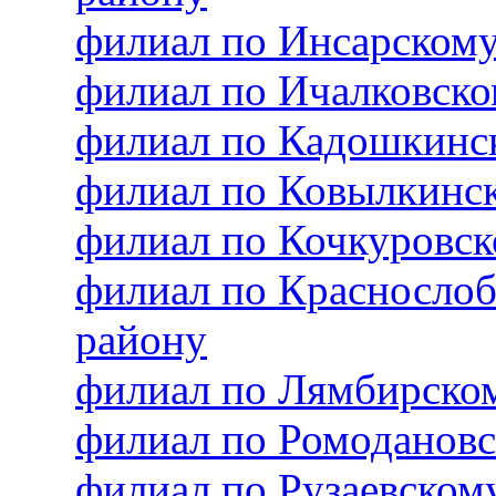
филиал по Инсарском
филиал по Ичалковск
филиал по Кадошкинс
филиал по Ковылкинс
филиал по Кочкуровс
филиал по Красносло
району
филиал по Лямбирско
филиал по Ромоданов
филиал по Рузаевско