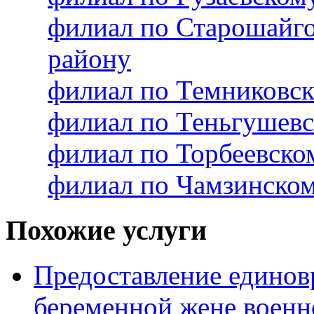
филиал по Старошайг
району
филиал по Темниковс
филиал по Теньгушев
филиал по Торбеевск
филиал по Чамзинско
Похожие услуги
Предоставление единов
беременной жене военн