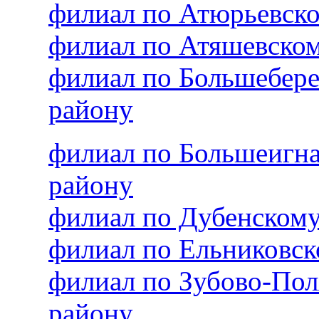
филиал по Атюрьевск
филиал по Атяшевско
филиал по Большебер
району
филиал по Большеигн
району
филиал по Дубенском
филиал по Ельниковс
филиал по Зубово-По
району