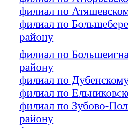
филиал по Атяшевско
филиал по Большебер
району
филиал по Большеигн
району
филиал по Дубенском
филиал по Ельниковс
филиал по Зубово-По
району