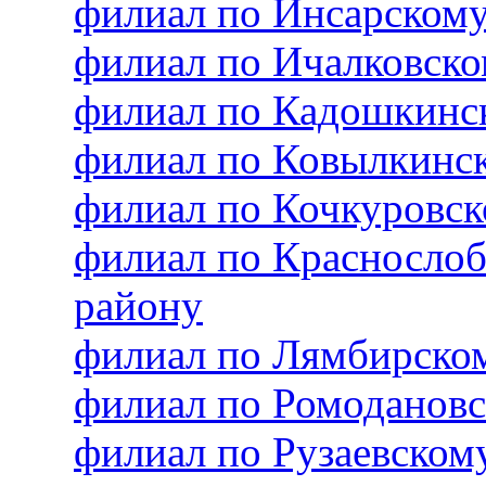
филиал по Инсарском
филиал по Ичалковск
филиал по Кадошкинс
филиал по Ковылкинс
филиал по Кочкуровс
филиал по Красносло
району
филиал по Лямбирско
филиал по Ромоданов
филиал по Рузаевско