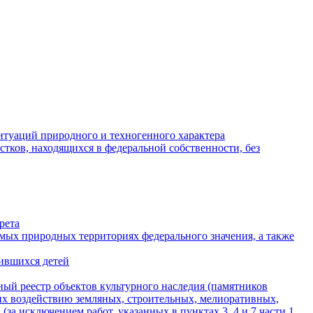
итуаций природного и техногенного характера
стков, находящихся в федеральной собственности, без
рета
емых природных территориях федерального значения, а также
ившихся детей
ный реестр объектов культурного наследия (памятников
их воздействию земляных, строительных, мелиоративных,
за исключением работ, указанных в пунктах 3, 4 и 7 части 1