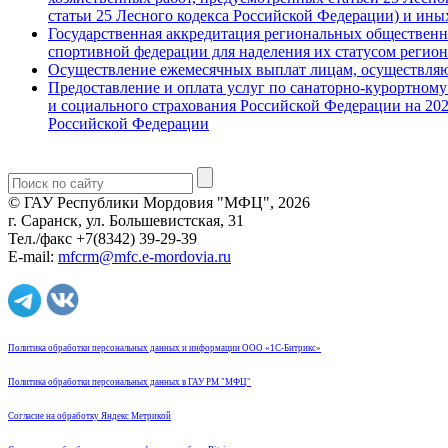
статьи 25 Лесного кодекса Российской Федерации) и ины
Государственная аккредитация региональных обществен
спортивной федерации для наделения их статусом реги
Осуществление ежемесячных выплат лицам, осуществляю
Предоставление и оплата услуг по санаторно-курортному
и социального страхования Российской Федерации на 202
Российской Федерации
© ГАУ Республики Мордовия "МФЦ", 2026
г. Саранск, ул. Большевистская, 31
Тел./факс +7(8342) 39-29-39
E-mail:
mfcrm@mfc.e-mordovia.ru
Политика обработки персональных данных и информации ООО «1С-Битрикс»
Политика обработки персональных данных в ГАУ РМ "МФЦ"
Согласие на обработку Яндекс Метрикой