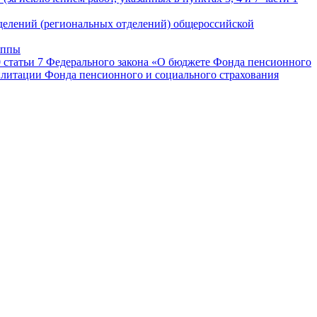
делений (региональных отделений) общероссийской
уппы
0 статьи 7 Федерального закона «О бюджете Фонда пенсионного
билитации Фонда пенсионного и социального страхования