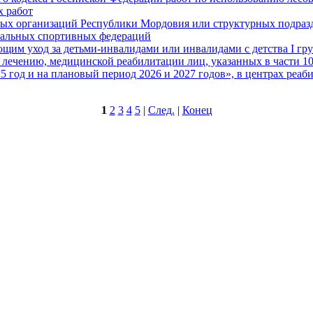
х работ
ных организаций Республики Мордовия или структурных подраз
ональных спортивных федераций
щим уход за детьми-инвалидами или инвалидами с детства I гр
 лечению, медицинской реабилитации лиц, указанных в части 1
5 год и на плановый период 2026 и 2027 годов», в центрах реа
1
2
3
4
5
|
След.
|
Конец