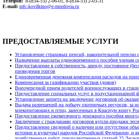
Телефон:
8-(834-53) 2-06-01, 8-(834-53) 2-03-31
E-mail:
mfc-kovilkino@e-mordovia.ru
ПРЕДОСТАВЛЯЕМЫЕ УСЛУГИ
Установление страховых пенсий, накопительной пенсии 
Назначение выплаты единовременного пособия членам се
Предоставление в собственность, аренду, постоянное (бе
проведения торгов
Единовременная денежная компенсация расходов на при
Компенсация за газификацию участков (домов)
Внеочередной прием родителей военнослужащих в стаци
Предоставление социальных услуг в полустационарной ф
Установление запрета на заключение договоров об оказа
Выдача разрешений на добычу охотничьих ресурсов, за и
млекопитающих и птиц, занесенных в Красную книгу Ро
Предоставление ежемесячного денежного пособия много
Заключение с гражданами договоров купли-продажи лес
Предоставление сведений о наличии или отсутствии объе
истории и культуры) народов Российской Федерации, и 
хозяйственных работ, предусмотренных статьей 25 Лесног