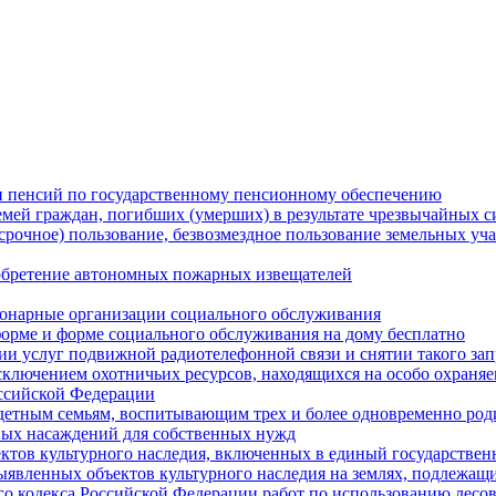
и пенсий по государственному пенсионному обеспечению
мей граждан, погибших (умерших) в результате чрезвычайных с
ссрочное) пользование, безвозмездное пользование земельных уча
обретение автономных пожарных извещателей
онарные организации социального обслуживания
орме и форме социального обслуживания на дому бесплатно
нии услуг подвижной радиотелефонной связи и снятии такого зап
сключением охотничьих ресурсов, находящихся на особо охраня
ссийской Федерации
детным семьям, воспитывающим трех и более одновременно род
ных насаждений для собственных нужд
ктов культурного наследия, включенных в единый государствен
выявленных объектов культурного наследия на землях, подлежащ
о кодекса Российской Федерации работ по использованию лесов (