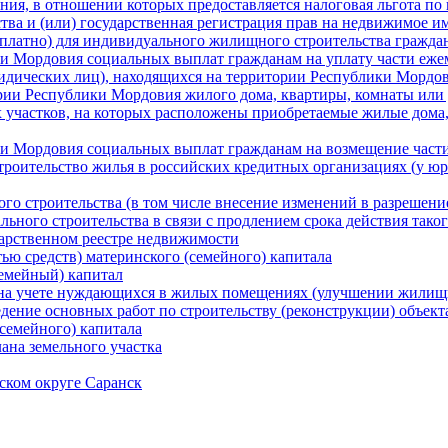
ия, в отношении которых предоставляется налоговая льгота по
ва и (или) государственная регистрация прав на недвижимое им
сплатно) для индивидуального жилищного строительства гражда
и Мордовия социальных выплат гражданам на уплату части ежем
идических лиц), находящихся на территории Республики Мордов
ории Республики Мордовия жилого дома, квартиры, комнаты или д
участков, на которых расположены приобретаемые жилые дома, и
ки Мордовия социальных выплат гражданам на возмещение част
роительство жилья в российских кредитных организациях (у юри
го строительства (в том числе внесение изменений в разрешени
льного строительства в связи с продлением срока действия тако
дарственном реестре недвижимости
ью средств) материнского (семейного) капитала
семейный) капитал
х на учете нуждающихся в жилых помещениях (улучшении жилищ
дение основных работ по строительству (реконструкции) объек
семейного) капитала
ана земельного участка
ском округе Саранск