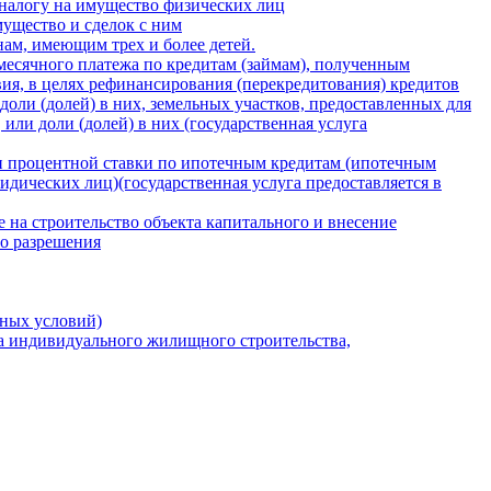
 налогу на имущество физических лиц
ущество и сделок с ним
нам, имеющим трех и более детей.
есячного платежа по кредитам (займам), полученным
ия, в целях рефинансирования (перекредитования) кредитов
оли (долей) в них, земельных участков, предоставленных для
ли доли (долей) в них (государственная услуга
и процентной ставки по ипотечным кредитам (ипотечным
дических лиц)(государственная услуга предоставляется в
е на строительство объекта капитального и внесение
го разрешения
ных условий)
та индивидуального жилищного строительства,