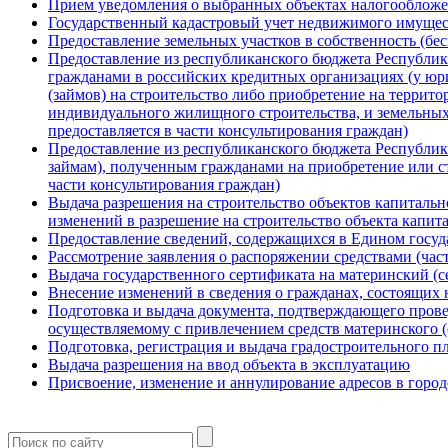
Прием уведомления о выбранных объектах налогообложен
Государственный кадастровый учет недвижимого имущест
Предоставление земельных участков в собственность (бе
Предоставление из республиканского бюджета Республик
гражданами в российских кредитных организациях (у юр
(займов) на строительство либо приобретение на террит
индивидуального жилищного строительства, и земельных 
предоставляется в части консультирования граждан)
Предоставление из республиканского бюджета Республи
займам), полученным гражданами на приобретение или ст
части консультирования граждан)
Выдача разрешения на строительство объектов капитально
изменений в разрешение на строительство объекта капита
Предоставление сведений, содержащихся в Едином госу
Рассмотрение заявления о распоряжении средствами (част
Выдача государственного сертификата на материнский (
Внесение изменений в сведения о гражданах, состоящи
Подготовка и выдача документа, подтверждающего прове
осуществляемому с привлечением средств материнского (
Подготовка, регистрация и выдача градостроительного пл
Выдача разрешения на ввод объекта в эксплуатацию
Присвоение, изменение и аннулирование адресов в город