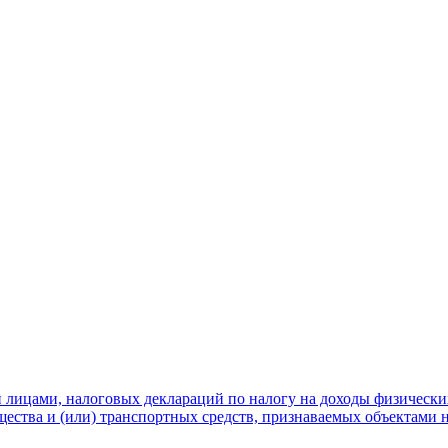
 лицами, налоговых деклараций по налогу на доходы физическ
ества и (или) транспортных средств, признаваемых объектами