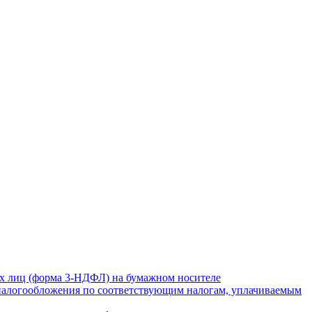
их лиц (форма 3-НДФЛ) на бумажном носителе
 налогообложения по соответствующим налогам, уплачиваемым