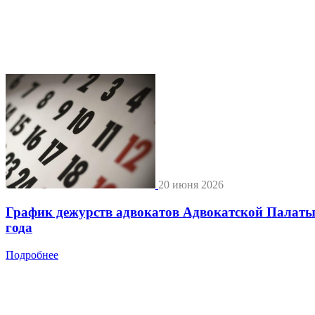
20 июня 2026
График дежурств адвокатов Адвокатской Палат
года
Подробнее