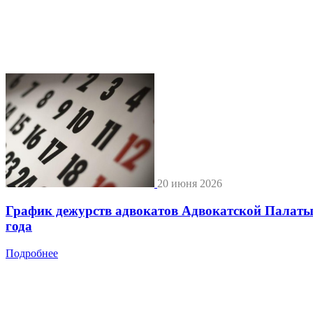
20 июня 2026
График дежурств адвокатов Адвокатской Палат
года
Подробнее